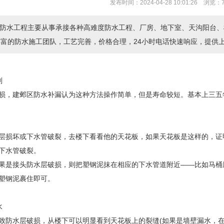
发布时间：2024-04-28 10:01:26 浏览：
防水工程主要从事承接各种高难度防水工程、厂房、地下室、天沟阳台、
丰富的防水施工团队，工艺完善，价格合理，24小时电话快速响应，提
剂
损，建邺区防水补漏认为这种方法操作简单，但是寿命较短。基本上三五
层损坏或下水管破裂，去楼下看看他的天花板，如果天花板是这样的，证
下水管破裂。
果是接头防水层破损，则把塑钢泥抹在相应的下水管道附近——比如马桶
塑钢泥裹住即可。
水
致防水层破损，从楼下可以明显看到天花板上的裂缝(如果是墙壁漏水，在