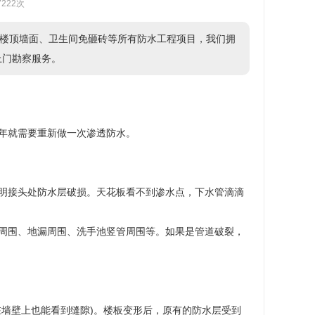
7222次
楼顶墙面、卫生间免砸砖等所有防水工程项目，我们拥
供上门勘察服务。
年就需要重新做一次渗透防水。
明接头处防水层破损。天花板看不到渗水点，下水管滴滴
周围、地漏周围、洗手池竖管周围等。如果是管道破裂，
墙壁上也能看到缝隙)。楼板变形后，原有的防水层受到