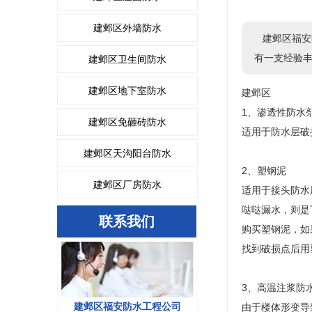
建邺区外墙防水
建邺区福安
有一支经验
建邺区卫生间防水
建邺区地下室防水
建邺区
1、渗透性防水
建邺区免砸砖防水
适用于防水层破
建邺区天沟阳台防水
2、塑钢泥
建邺区厂房防水
适用于接头防水
哒哒漏水，则是
联系我们
购买塑钢泥，如
找到破损点后用
3、高温注浆防
建邺区福安防水工程公司
由于楼体形变导