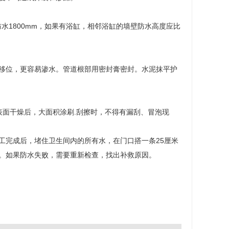
水1800mm，如果有浴缸，相邻浴缸的墙壁防水高度应比
移位，更容易渗水。管道根部用密封膏密封。水泥抹平护
h表面干燥后，大面积涂刷.刮擦时，不得有漏刮、冒泡现
工完成后，堵住卫生间内的所有水，在门口搭一条25厘米
漏。如果防水失败，需要重新检查，找出补救原因。