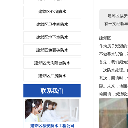
建邺区外墙防水
建邺区福安
有一支经验
建邺区卫生间防水
建邺区地下室防水
建邺区
作为房子潮湿的
建邺区免砸砖防水
不做蓄水试验，
首先，我们须知
建邺区天沟阳台防水
一次防水处理。
建邺区厂房防水
其次，回填时，
隙。未来，地面
联系我们
粒回填，炭渣吸
建邺区福安防水工程公司