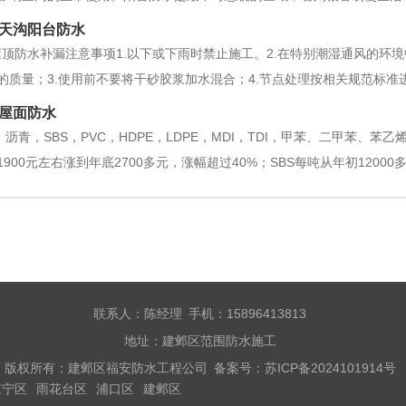
邺区阳台防水的重要性。1.开放式阳台。很多家里的阳台都是把它做成
天沟阳台防水
快。然而，开放式阳台将直接暴露在外
顶防水补漏注意事项1.以下或下雨时禁止施工。2.在特别潮湿通风的环
的质量；3.使用前不要将干砂胶浆加水混合；4.节点处理按相关规范标准
钉鞋进入防水层区域。6.完成的防水层不得在防水层上施工或堆积铁器、
屋面防水
凝固后，方可做
年，沥青，SBS，PVC，HDPE，LDPE，MDI，TDI，甲苯、二甲苯
900元左右涨到年底2700多元，涨幅超过40%；SBS每吨从年初12000
元涨到年底21000多元，涨幅133.33%；TDI每吨从年初11000元左右涨到
联系人：陈经理 手机：15896413813
地址：建邺区范围防水施工
版权所有：建邺区福安防水工程公司 备案号：
苏ICP备2024101914号
江宁区
雨花台区
浦口区
建邺区