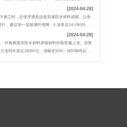
开放式的设计，这样会使空间更加宽敞，在这里会让人
[2024-04-28]
境中施工时，应使用通风设备加速防水材料成膜，以免
进行，建议加一层玻璃纤维网；5.涂浆后24小时内，避
钉子、钢筋、脚手架等棱角重物，防止损坏防水层；7.
[2024-04-28]
、苯乙烯、环氧树脂等防水材料原辅材料价格普遍上涨。沥青
多元涨到年底近18000元，涨幅近50%；MDI每吨从年
年底近27000元，涨幅1