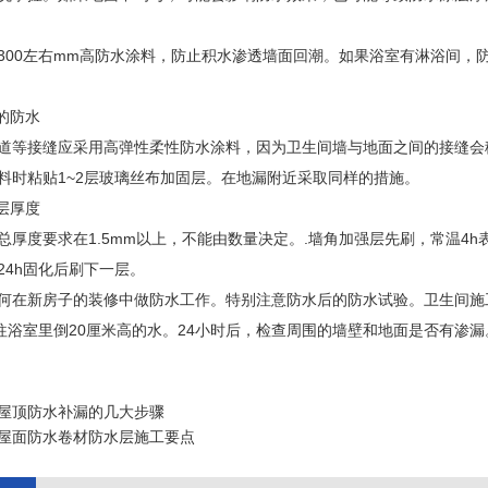
300左右mm高防水涂料，防止积水渗透墙面回潮。如果浴室有淋浴间，防
。
的防水
道等接缝应采用高弹性柔性防水涂料，因为卫生间墙与地面之间的接缝会
料时粘贴1~2层玻璃丝布加固层。在地漏附近采取同样的措施。
层厚度
总厚度要求在1.5mm以上，不能由数量决定。.墙角加强层先刷，常温4
24h固化后刷下一层。
何在新房子的装修中做防水工作。特别注意防水后的防水试验。卫生间施
后往浴室里倒20厘米高的水。24小时后，检查周围的墙壁和地面是否有渗
屋顶防水补漏的几大步骤
屋面防水卷材防水层施工要点