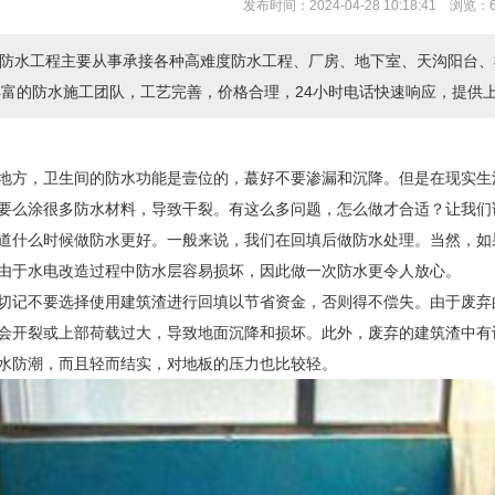
发布时间：2024-04-28 10:18:41 浏览：
防水工程主要从事承接各种高难度防水工程、厂房、地下室、天沟阳台、
丰富的防水施工团队，工艺完善，价格合理，24小时电话快速响应，提
地方，卫生间的防水功能是壹位的，蕞好不要渗漏和沉降。但是在现实生
要么涂很多防水材料，导致干裂。有这么多问题，怎么做才合适？让我们
道什么时候做防水更好。一般来说，我们在回填后做防水处理。当然，如
由于水电改造过程中防水层容易损坏，因此做一次防水更令人放心。
切记不要选择使用建筑渣进行回填以节省资金，否则得不偿失。由于废弃
会开裂或上部荷载过大，导致地面沉降和损坏。此外，废弃的建筑渣中有
水防潮，而且轻而结实，对地板的压力也比较轻。