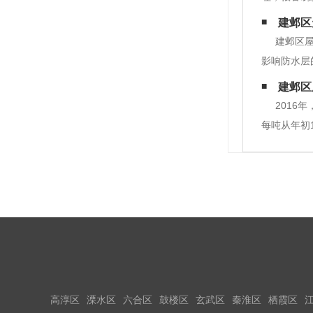
意事项。建
建邺区
感觉更加愉
建邺区屋
影响防水层
免高跟鞋或
建邺区
防水层完全
2016
每吨从年初1
初9000多
高淳区
溧水区
六合区
鼓楼区
玄武区
秦淮区
栖霞区