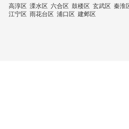
高淳区
溧水区
六合区
鼓楼区
玄武区
秦淮
江宁区
雨花台区
浦口区
建邺区