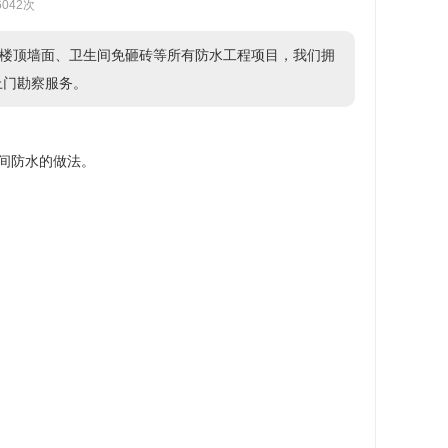
6042次
楼顶墙面、卫生间免砸砖等所有防水工程项目，我们拥
供上门勘察服务。
间防水的做法。