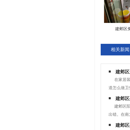
建邺区
相关新闻
建邺区
在家居
道怎么做卫
的防水。建
建邺区
生间装修，
建邺区
出错。在南
向不错。如
建邺区